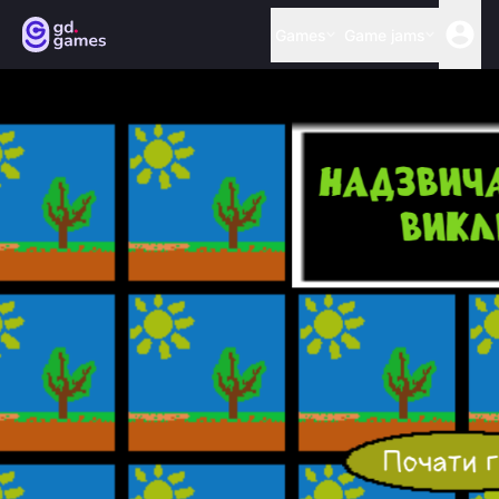
Games
Game jams