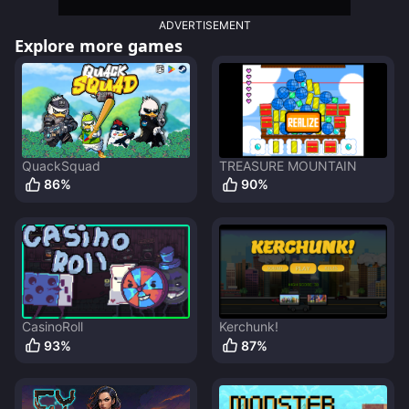
ADVERTISEMENT
Explore more games
QuackSquad
TREASURE MOUNTAIN
86
%
90
%
CasinoRoll
Kerchunk!
93
%
87
%