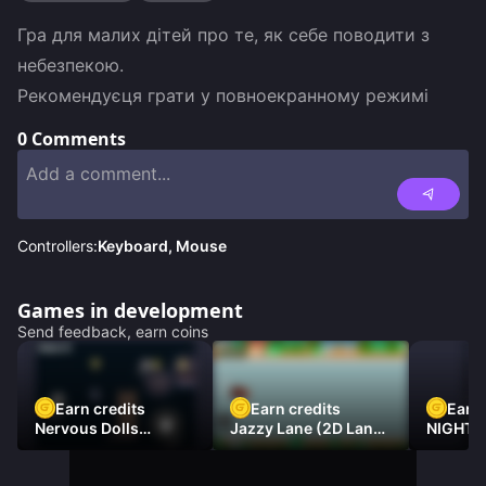
Гра для малих дітей про те, як себе поводити з 
небезпекою.

Рекомендуєця грати у повноекранному режимі
0
Comments
Controllers:
Keyboard, Mouse
Games in development
Send feedback, earn coins
Earn credits
Earn credits
Earn 
Nervous Dolls
Jazzy Lane (2D Laner
NIGHT 
(Platformer)
Racer)
DAMNE