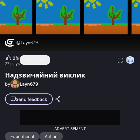
0
%
27
plays
Надзвичайний виклик
by
Layn679
Send feedback
ADVERTISEMENT
Educational
Action