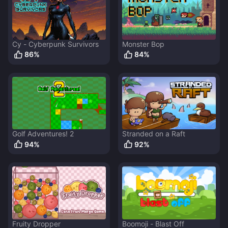
Cy - Cyberpunk Survivors
Monster Bop
86
%
84
%
Golf Adventures! 2
Stranded on a Raft
94
%
92
%
Fruity Dropper
Boomoji - Blast Off