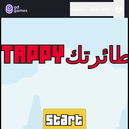
Games
Game jams