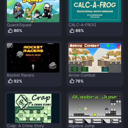
QuackSquad
CALC-A-FROG
86
%
88
%
Rocket Racers
Arrow Combat
92
%
76
%
Crap: A Crime Story
Algebra Jump