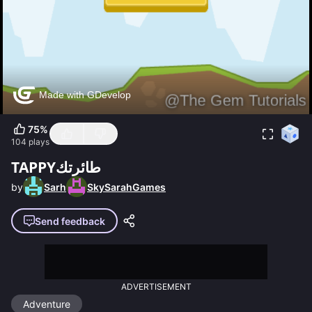
75
%
104
plays
TAPPYطائرتك
by
Sarh
SkySarahGames
Send feedback
ADVERTISEMENT
Adventure