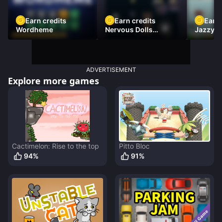
Earn credits
Earn credits
Earn 
Wordheme
Nervous Dolls
Jazzy L
(Platformer)
Racer)
ADVERTISEMENT
Explore more games
Cactimelon: Rise to the top
Pitto Bloc
94
%
91
%