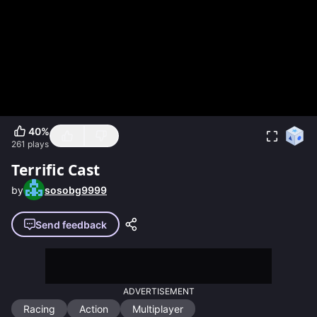
40
%
261
plays
Terrific Cast
by
sosobg9999
Send feedback
ADVERTISEMENT
Racing
Action
Multiplayer