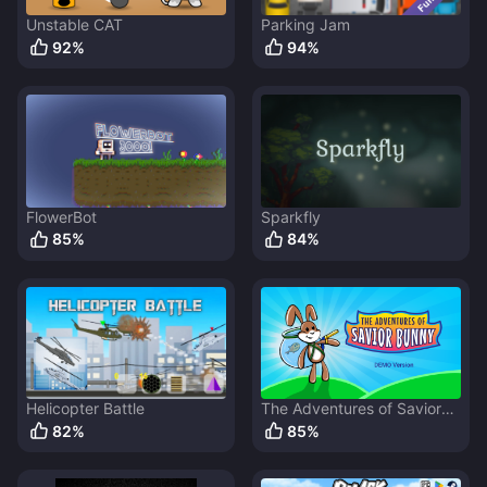
Unstable CAT
Parking Jam
92
%
94
%
FlowerBot
Sparkfly
85
%
84
%
Helicopter Battle
The Adventures of Savior
Bunny
82
%
85
%