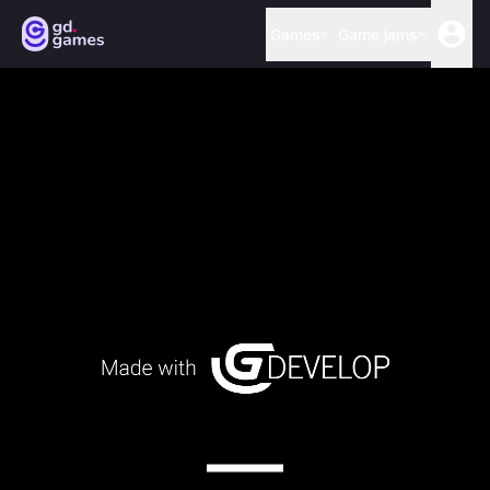
Games
Game jams