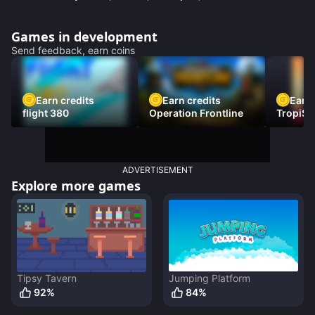
Games in development
Send feedback, earn coins
Earn credits
Earn credits
Earn 
flight 380
Operation Frontline
TropiSt
ADVERTISEMENT
Explore more games
Tipsy Tavern
Jumping Platform
92
%
84
%