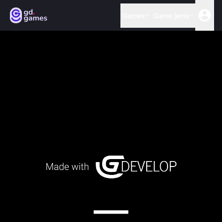
Games
Game jams