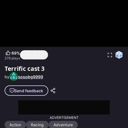
69
%
278
plays
Terrific cast 3
by
sosobg9999
Send feedback
ADVERTISEMENT
Action
Racing
Adventure