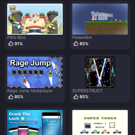
Pitto Bloc
FlowerBot
91
%
85
%
Rage Jump Multiplayer
SUPERSTRUCT
85
%
85
%