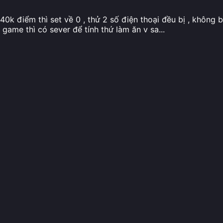
0k điểm thì set về 0 , thử 2 số điện thoại đều bị , không b
 game thì có sever để tính thứ làm ăn v sa
...