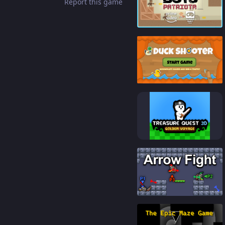
Report this game
82
%
90
%
82
%
88
%