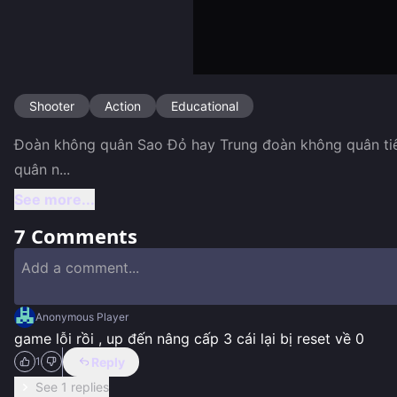
Shooter
Action
Educational
Đoàn không quân Sao Đỏ hay Trung đoàn không quân tiêm
quân n
...
See more...
7
Comments
Anonymous Player
game lỗi rồi , up đến nâng cấp 3 cái lại bị reset về 0
Reply
1
See 1 replies