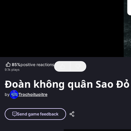
85
%
positive reactions
9.1k
plays
Đoàn không quân Sao Đỏ
by
Trochoituoitre
Send game feedback