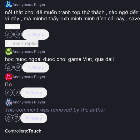
Anonymous Player
nói thật chơi để muốn tranh top thử thách , nào ngờ đến 4
vị đây , mà minhd thấy bxh mình mình dính cái này , save
...more
Reply
1
See 1 replies
Anonymous Player
hoc nuoc ngoai duoc choi game Viet, qua da!!
Reply
1
Anonymous Player
По
Reply
Anonymous Player
This comment was removed by the author
Reply
Controllers:
Touch