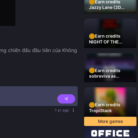
Earn credits
Jazzy Lane (2D
Laner Racer)
Earn credits
NIGHT OF THE
DAMNED
ng chiến đấu đầu tiên của Không 
Earn credits
sobreviva as
plataformas
Earn credits
1 yr. ago
TropiStack
More games