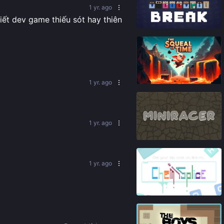
1 yr. ago
iết dev game thiếu sót hay thiên 
87
%
65
%
1 yr. ago
1 yr. ago
84
%
1 yr. ago
81
%